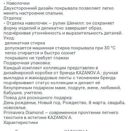
• Наволочки
Двухсторонний дизайн покрывала позволяет легко
менять настроение спальни.
Отделка:
• Отделка наволочек — рулик Шенилл: он сохраняет
форму изделий и деликатно завершает образ,
подчёркивая утончённость и выразительность деталей.
Уход:
деликатная стирка
допускается машинная стирка покрывала при 30 °C
легко стирается и быстро сохнет
покрывало не требует глажки
Подарочная упаковка:
Каждый комплект коллекции представлен в
дизайнерской коробке от бренда KAZANOV.A.: ручная
выкладка и жаккардовые ленты с тиснением бренда
подчёркивают статус коллекции и делают её
безупречным подарком маме, подруге, жене, любимой,
бабушке, учителю.
Повод для роскошного подарка:
День рожденье, Новый год, Рождество, 8 марта, свадьба,
новоселье.
Primavera Diamond — современное прочтение летнего
текстиля в эстетике KAZANOV.A.
Характеристики